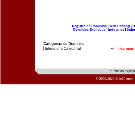
Registro de Dominios
|
Web Hosting
|
D
Dominios Expirados
|
Industrias
|
Indu
Categorías de Dominio:
[Pág. princi
** Precios expre
© 2002/2022 Solo10.com