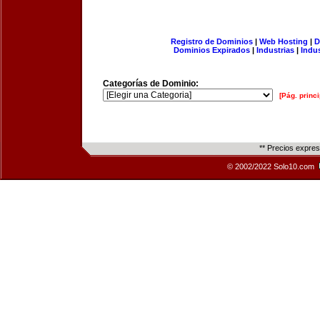
Registro de Dominios
|
Web Hosting
|
D
Dominios Expirados
|
Industrias
|
Indu
Categorías de Dominio:
[Pág. princi
** Precios expre
© 2002/2022 Solo10.com