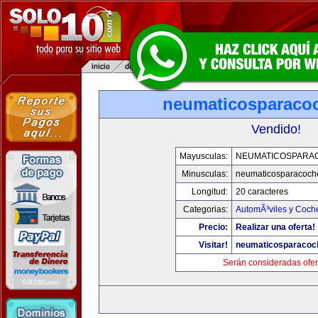
neumaticosparaco
Vendido!
Mayusculas:
NEUMATICOSPARA
Minusculas:
neumaticosparacoch
Longitud:
20 caracteres
Categorias:
AutomÃ³viles y Coch
Precio:
Realizar una oferta!
Visitar!
neumaticosparacoc
Serán consideradas ofer