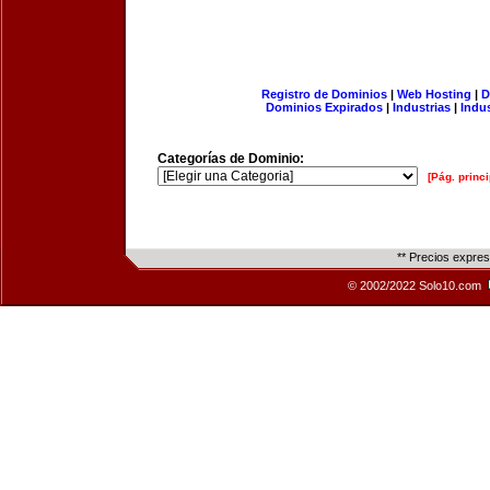
Registro de Dominios
|
Web Hosting
|
D
Dominios Expirados
|
Industrias
|
Indu
Categorías de Dominio:
[Pág. princi
** Precios expre
© 2002/2022 Solo10.com