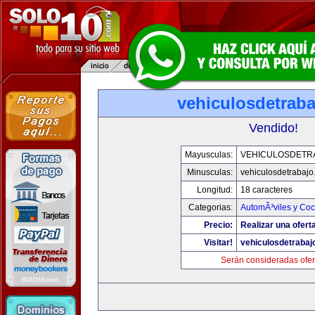
vehiculosdetrab
Vendido!
Mayusculas:
VEHICULOSDETR
Minusculas:
vehiculosdetrabaj
Longitud:
18 caracteres
Categorias:
AutomÃ³viles y Co
Precio:
Realizar una ofert
Visitar!
vehiculosdetrabaj
Serán consideradas ofer