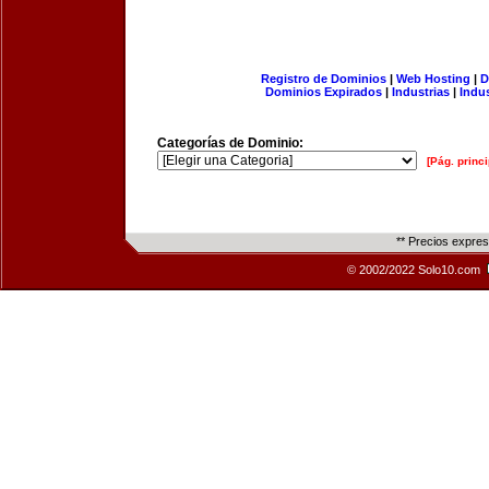
Registro de Dominios
|
Web Hosting
|
D
Dominios Expirados
|
Industrias
|
Indu
Categorías de Dominio:
[Pág. princi
** Precios expre
© 2002/2022 Solo10.com