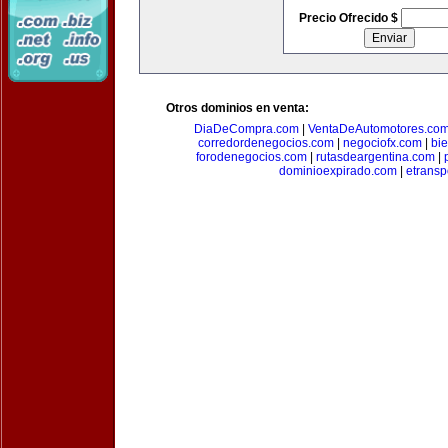
Precio Ofrecido $
Otros dominios en venta:
DiaDeCompra.com
|
VentaDeAutomotores.co
corredordenegocios.com
|
negociofx.com
|
bi
forodenegocios.com
|
rutasdeargentina.com
|
dominioexpirado.com
|
etransp