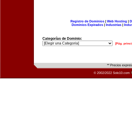
Registro de Dominios
|
Web Hosting
|
D
Dominios Expirados
|
Industrias
|
Indu
Categorías de Dominio:
[Pág. princi
** Precios expre
© 2002/2022 Solo10.com