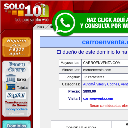
carroenventa
El dueño de este dominio lo ha
Mayusculas:
CARROENVENTA.COM
Minusculas:
carroenventa.com
Longitud:
12 caracteres
Categorias:
AutomÃ³viles y Coches
,
Vent
Precio:
$899.00
Visitar!
carroenventa.com
Serán consideradas ofer
R