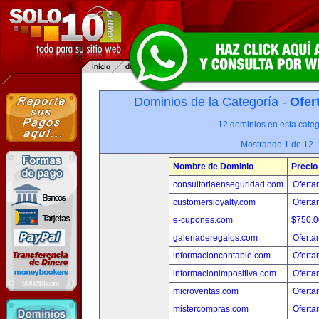
Dominios de la Categoría -
Ofer
12 dominios en esta categ
Mostrando 1 de 12
Nombre de Dominio
Precio
consultoriaenseguridad.com
Oferta
customersloyalty.com
Oferta
e-cupones.com
$750.
galeriaderegalos.com
Oferta
informacioncontable.com
Oferta
informacionimpositiva.com
Oferta
microventas.com
Oferta
mistercompras.com
Oferta