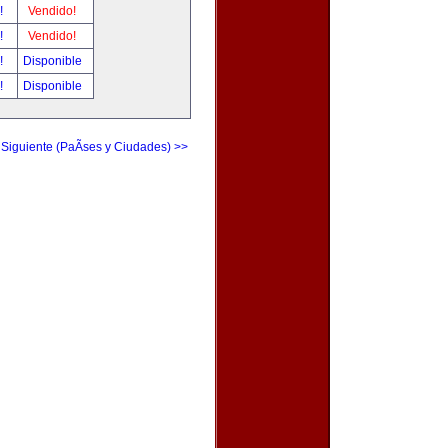
r!
Vendido!
r!
Vendido!
r!
Disponible
r!
Disponible
 Siguiente (PaÃ­ses y Ciudades) >>